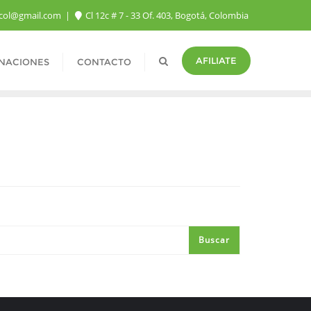
fcol@gmail.com
Cl 12c # 7 - 33 Of. 403, Bogotá, Colombia
AFILIATE
NACIONES
CONTACTO